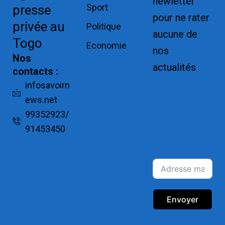
newletter
Sport
presse
pour ne rater
privée au
Politique
aucune de
Togo
Economie
nos
Nos
actualités
contacts :
Replica
infosavoirn
ews.net
Watches for
99352923/
Sale
91453450
Montres pas
cher de luxe
Envoyer