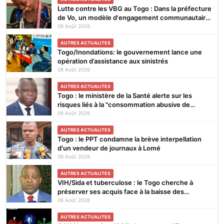
Lutte contre les VBG au Togo : Dans la préfecture
de Vo, un modèle d'engagement communautaire
qui porte ses fruits
08 Août 2026
AUTRES ACTUALITES
Togo/Inondations: le gouvernement lance une
opération d’assistance aux sinistrés
08 Août 2026
AUTRES ACTUALITES
Togo : le ministère de la Santé alerte sur les
risques liés à la "consommation abusive de
boissons énergisantes et de substances
06 Août 2026
nocives"
AUTRES ACTUALITES
Togo : le PPT condamne la brève interpellation
d'un vendeur de journaux à Lomé
06 Août 2026
AUTRES ACTUALITES
VIH/Sida et tuberculose : le Togo cherche à
préserver ses acquis face à la baisse des
financements
06 Août 2026
AUTRES ACTUALITES