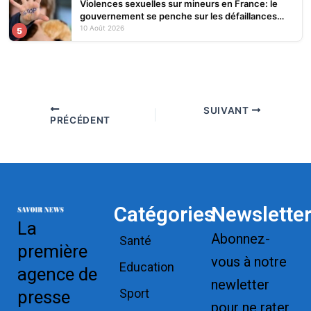
Violences sexuelles sur mineurs en France: le
gouvernement se penche sur les défaillances
des enquêtes
10 Août 2026
5
SUIVANT
PRÉCÉDENT
Catégories
Newslette
La
Abonnez-
Santé
première
vous à notre
Education
agence de
newletter
Sport
presse
pour ne rater