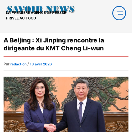
Aller
au
LA PREMIERE AGENCE DE PRESSE
contenu
PRIVEE AU TOGO
A Beijing : Xi Jinping rencontre la
dirigeante du KMT Cheng Li-wun
Par
/
redaction
13 avril 2026