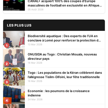
CANAL+ acquiert 100% des coupes d’Europe
masculines de football en exclusivité en Afrique
subsaharienne pour 4 saisons jusqu’en 2031
05 Août 2026
LES PLUS LUS
Biodiversité aquatique : Des experts de l’UA en
conclave à Lomé pour renforcer la protection des
écosystèmes
13 Mar 2026
1
ONUSIDA au Togo : Christian Mouala, nouveau
directeur pays
16 Mar 2026
2
Togo : Les populations de la Kéran célèbrent dans
l’allégresse Tislim-Difoini, leur fête traditionnelle
16 Mar 2026
3
Economie : les poumons de la croissance
indienne
24 Mar 2026
4